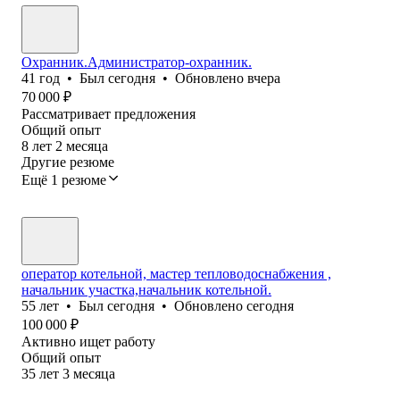
Охранник.Администратор-охранник.
41
год
•
Был
сегодня
•
Обновлено
вчера
70 000
₽
Рассматривает предложения
Общий опыт
8
лет
2
месяца
Другие резюме
Ещё 1 резюме
оператор котельной, мастер тепловодоснабжения ,
начальник участка,начальник котельной.
55
лет
•
Был
сегодня
•
Обновлено
сегодня
100 000
₽
Активно ищет работу
Общий опыт
35
лет
3
месяца