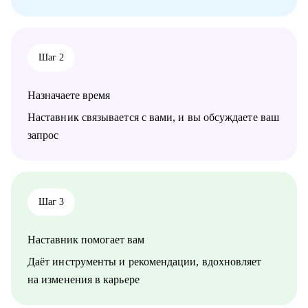
команду, как работать со смежными командами, заказчиками
и руководителями.
• Senior менеджерам, которые хотят вырасти до СРО:
построение стратегии роста, менторство по рабочим
Шаг 2
вопросам.
• Junior и middle project/product-менеджмента, которые хотят
расти.
Назначаете время
• Тем, кто хочет войти в IT и начать строить карьеру с нуля.
Наставник связывается с вами, и вы обсуждаете ваш
запрос
Шаг 3
Наставник помогает вам
Даёт инструменты и рекомендации, вдохновляет
на изменения в карьере