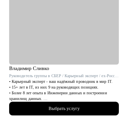
Владимир
Сливко
Руководитель группы в СБЕР / Карьерный эксперт / ex-Россельхозбанк
• Карьерный эксперт - ваш надёжный проводник в мир IT.
• 15+ лет в IT, из них 9 на руководящих позициях.
• Более 8 лет опыта в Инженерии данных и построении
хранилищ данных.
• Специализируюсь на разработке архитектуры, ETL-
Выбрать услугу
процессах, оптимизации производительности и управлении
качеством данных.
• Разработал с нуля системы для интеграции и мониторинга
данных.