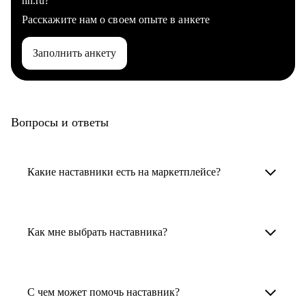
hh.ru?
Расскажите нам о своем опыте в анкете
Заполнить анкету
Вопросы и ответы
Какие наставники есть на маркетплейсе?
Карьерные наставники — это HR-
специалисты, карьерные консультанты,
Как мне выбрать наставника?
психологи, резюмерайтеры и менторы.
Умный поиск поможет в три клика выбрать
Менторы работают в ИТ, дизайне, других
наставника для достижения вашей цели.
С чем может помочь наставник?
узкоспециализированных сферах. Они