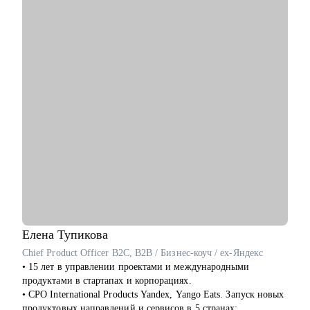
какая профессия вам наиболее подходит
• Подготовиться к интервью, чтобы вы чувствовали себя
уверенно, умели презентовать свой опыт и результаты
• Понять как нанимать людей к себе в команду, мотивировать
и выходить на результат, а также как работать со сложными
кейсами
• Научиться не выгорать и избавиться от синдрома
самозванца
Кому могу помочь:
• IT cпециалистам от junior до senior (project/product/UX/UI
дизайнерам/ тестировщикам/ML разработчикам/frontend
разработчикам/аналитикам)
• Специалистам бэк-офисных функций (hr/ассистенты)
• Руководителям, которые только начинают лидить команду
или тем, кто хочет прокачать скилы в управлении
Елена
Тупикова
Chief Product Officer B2C, B2B / Бизнес-коуч / ex-Яндекс
• 15 лет в управлении проектами и международными
продуктами в стартапах и корпорациях.
• CPO International Products Yandex, Yango Eats. Запуск новых
продуктовых направлений и сервисов в 5 странах: