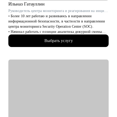
Ильназ
Гатауллин
Руководитель центра мониторинга и реагирования на инциденты информационной безопасности (SOC) в RedSecurity / ex-Информзащита
• Более 10 лет работаю и развиваюсь в направлении
информационной безопасности, в частности в направлении
центра мониторинга Security Operation Center (SOC).
• Начинал работать с позиции аналитика дежурной смены
SOC и прошел весь путь развития в SOC.
Выбрать услугу
• За плечами богатый опыт наставничества аналитиков и
инженеров SOC.
• Имею опыт работы с различными IRP, SIEM-системами и
опыт расследования инцидентов ИБ (DFIR) и построения
процессов в SOC.
• В рамках работы в SOC занимался построением процессов,
разработкой правил нормализации, корреляции для
различных систем, настройкой аудита.
• Провел 300+ собеседований.
С чем помогу:
• Погружение в сферу кибербезопасности.
• Корректировка резюме для поиска работы в ИБ.
• Подготовка к прохождению собеседований.
• Оценка навыков, акцентирование внимания на сильные и