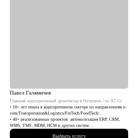
• Системным и бизнес-аналитикам всех уровней
• IT-специалистам, планирующим переход в аналитику
• Руководителям аналитических команд
Павел
Галямичев
Главный корпоративный архитектор в Петрович / ex-X5 Group
• 10+ лет опыта в корпоративном секторе по направлениям e-
com/Transportation&Logistics/FinTech/FoodTech/...
• 40+ реализованных проектов: автоматизация ERP, CRM,
WMS, TMS, MDM, HCM и других систем
• 200+ часов аудита B2B: реальная практика и понимание
Выбрать услугу
работающих решений.