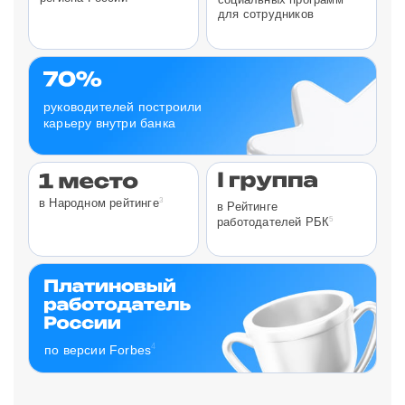
для сотрудников
руководителей построили
карьеру внутри банка
3
в Народном рейтинге
в Рейтинге
5
работодателей РБК
4
по версии Forbes