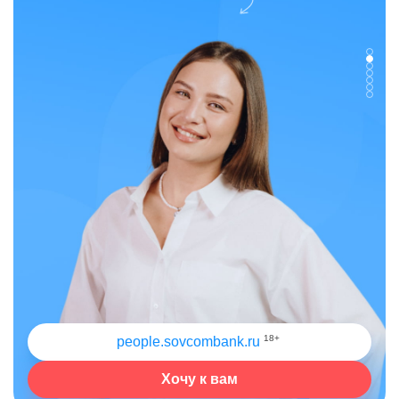
18+
people.sovcombank.ru
Хочу к вам