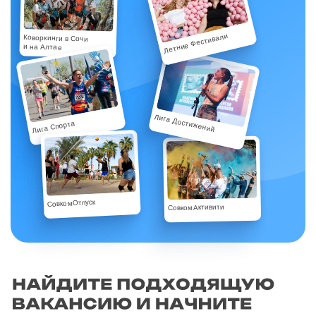
Летние Фестивали
Коворкинги в Сочи
и на Алтае
Лига Достижений
Лига Спорта
СовкомОтпуск
СовкомАктивити