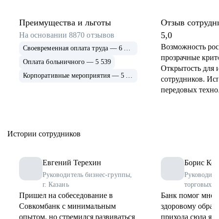
Преимущества и льготы
Отзыв сотрудн
5,0
На основании
8870
отзывов
Возможность рос
Своевременная оплата труда — 6 915
прозрачные крит
Оплата больничного — 5 539
Открытость для 
Корпоративные мероприятия — 5 339
сотрудников. Ис
передовых техно
применение и ра
инструментов. 
соцпрограммы дл
Истории сотрудников
Евгений Терехин
Борис Коз
Руководитель бизнес-группы,
Руководите
г. Казань
торговых о
Пришел на собеседование в
Банк помог мне 
Совкомбанк с минимальным
здоровому образу
опытом, но стремился развиваться
прихода сюда я 