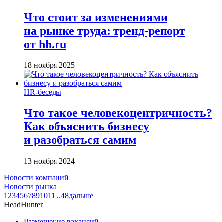
Что стоит за изменениями
на рынке труда: тренд-репорт
от hh.ru
18 ноября 2025
HR-беседы
Что такое человеко­центричность?
Как объяснить бизнесу
и разобраться самим
13 ноября 2024
Новости компаний
Новости рынка
1
2
3
4
5
6
7
8
9
10
11
...
48
дальше
HeadHunter
Размещение вакансий