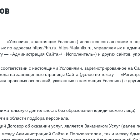
тов
у — «Условия», «настоящие Условия») являются соглашением о по
х по адресам https://hh.ru, https://talantix.ru, управляемых и 
тексту — «Администрация Сайта»/ «Исполнитель») и других сайтов,
соответствии с настоящими Условиями, зарегистрированное на Са
хода на защищенные страницы Сайта (далее по тексту — «Регистр
ия правовых оснований, указанных в настоящих Условиях) с дру
имательскую деятельность без образования юридического лица;
ги в области подбора персонала.
 Договор об оказании услуг, является Заказчиком Услуг (далее по
к между Администрацией Сайта и Пользователем, так и между Адми
ются также обязательствами Заказчика перед Администрацией Сай