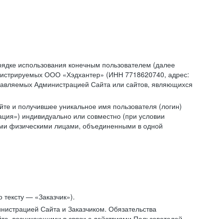
рядке использования конечным пользователем (далее
администрируемых ООО «Хэдхантер» (ИНН 7718620740, адрес:
 управляемых Администрацией Сайта или сайтов, являющихся
йте и получившее уникальное имя пользователя (логин)
ация») индивидуально или совместно (при условии
гими физическими лицами, объединенными в одной
 тексту — «Заказчик»).
нистрацией Сайта и Заказчиком. Обязательства
та, возникающими в связи с действиями Пользователей