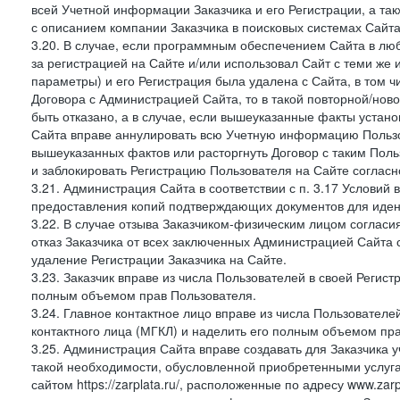
всей Учетной информации Заказчика и его Регистрации, а т
с описанием компании Заказчика в поисковых системах Сайт
3.20. В случае, если программным обеспечением Сайта в лю
за регистрацией на Сайте и/или использовал Сайт с теми же
параметры) и его Регистрация была удалена с Сайта, в том 
Договора с Администрацией Сайта, то в такой повторной/но
быть отказано, а в случае, если вышеуказанные факты уста
Сайта вправе аннулировать всю Учетную информацию Пользо
вышеуказанных фактов или расторгнуть Договор с таким По
и заблокировать Регистрацию Пользователя на Сайте согласн
3.21. Администрация Сайта в соответствии с п. 3.17 Условий
предоставления копий подтверждающих документов для идент
3.22. В случае отзыва Заказчиком-физическим лицом согласи
отказ Заказчика от всех заключенных Администрацией Сайта с
удаление Регистрации Заказчика на Сайте.
3.23. Заказчик вправе из числа Пользователей в своей Регист
полным объемом прав Пользователя.
3.24. Главное контактное лицо вправе из числа Пользователе
контактного лица (МГКЛ) и наделить его полным объемом пр
3.25. Администрация Сайта вправе создавать для Заказчика уче
такой необходимости, обусловленной приобретенными услугам
сайтом https://zarplata.ru/, расположенные по адресу www.zarpl