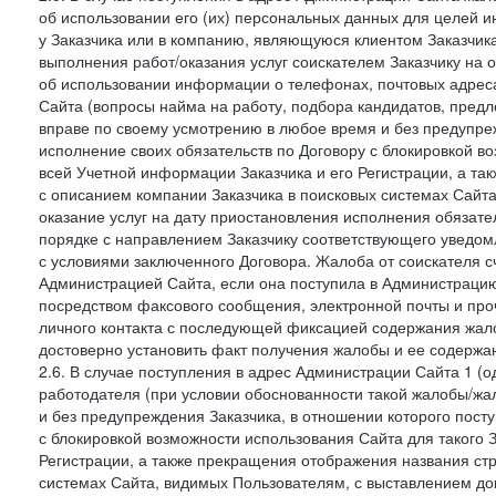
об использовании его (их) персональных данных для целей и
у Заказчика или в компанию, являющуюся клиентом Заказчика
выполнения работ/оказания услуг соискателем Заказчику на о
об использовании информации о телефонах, почтовых адреса
Сайта (вопросы найма на работу, подбора кандидатов, пред
вправе по своему усмотрению в любое время и без предупреж
исполнение своих обязательств по Договору с блокировкой в
всей Учетной информации Заказчика и его Регистрации, а т
с описанием компании Заказчика в поисковых системах Сайт
оказание услуг на дату приостановления исполнения обязате
порядке с направлением Заказчику соответствующего уведом
с условиями заключенного Договора. Жалоба от соискателя 
Администрацией Сайта, если она поступила в Администрацию 
посредством факсового сообщения, электронной почты и проч
личного контакта с последующей фиксацией содержания жал
достоверно установить факт получения жалобы и ее содержа
2.6. В случае поступления в адрес Администрации Сайта 1 (од
работодателя (при условии обоснованности такой жалобы/жа
и без предупреждения Заказчика, в отношении которого пост
с блокировкой возможности использования Сайта для такого 
Регистрации, а также прекращения отображения названия ст
системах Сайта, видимых Пользователям, с выставлением до