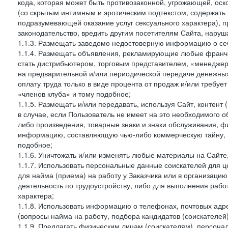
кода, которая может быть противозаконной, угрожающей, оск
(со скрытым интимным и эротическим подтекстом, содержать
подразумевающей оказание услуг сексуального характера), 
законодательство, вредить другим посетителям Сайта, наруша
1.1.3. Размещать заведомо недостоверную информацию о себ
1.1.4. Размещать объявления, рекламирующие любые франча
стать дистрибьютером, торговым представителем, «менедже
на предварительной и/или периодической передаче денежны
оплату труда только в виде процента от продаж и/или требуе
«членов клуба» и тому подобное;
1.1.5. Размещать и/или передавать, используя Сайт, контент
в случае, если Пользователь не имеет на это необходимого 
либо произведения, товарные знаки и знаки обслуживания,
информацию, составляющую чью-либо коммерческую тайну, и
подобное;
1.1.6. Уничтожать и/или изменять любые материалы на Сайте
1.1.7. Использовать персональные данные соискателей для ц
для найма (приема) на работу у Заказчика или в организаци
деятельность по трудоустройству, либо для выполнения рабо
характера;
1.1.8. Использовать информацию о телефонах, почтовых адре
(вопросы найма на работу, подбора кандидатов (соискателей
1.1.9. Предлагать физическим лицам (соискателям), персон