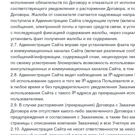
исполнения обязательств по Договору и отказаться от испол
соответствующего уведомления о расторжении Договора. и п
Договора. Жалоба от соискателя считается надлежаще напра
поступила в Администрацию Сайта следующим путем (включая
сообщения, электронной почты и прочих средств связи, в уст
с последующей фиксацией содержания жалобы, через социа
установить факт получения жалобы и ее содержание.
2.7. Администрация Сайта вправе при установлении факта 
и коммуникационных каналах Сайта (включая различные сооб
сообщений/информации, содержащей спам, нецензурную лекс
по своему усмотрению блокировать возможность использов
консультационных и коммуникационных каналов Сайта, в том 
2.8. Администрация Сайта ведет наблюдение за IP-адресами 
об использовании одного и того же IP-адреса Пользователя 
в любое время и без предварительного уведомления Заказчи
использования Сайта с такого IP-адреса до прекращения исп
пользователями.
2.9. В случае расторжения (прекращения) Договора с Заказч
Договора или отсутствия какого-либо заключенного Договора
предупреждения и согласования с Заказчиком, а также без к
страницы с описанием компании Заказчика) и всю Учетную и
2.10. Администрация Сайта не несет ответственности за неи
возможный ущерб, возникший в результате: (а) неправомерн