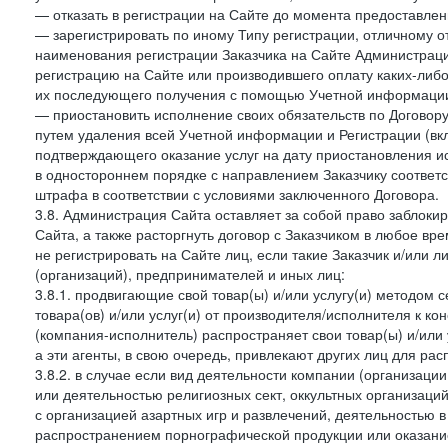
— отказать в регистрации на Сайте до момента предоставле
— зарегистрировать по иному Типу регистрации, отличному от
наименования регистрации Заказчика на Сайте Администрац
регистрацию на Сайте или производившего оплату каких-либо
их последующего получения с помощью Учетной информации
— приостановить исполнение своих обязательств по Договору
путем удаления всей Учетной информации и Регистрации (вк
подтверждающего оказание услуг на дату приостановления ис
в одностороннем порядке с направлением Заказчику соответ
штрафа в соответствии с условиями заключенного Договора.
3.8. Администрация Сайта оставляет за собой право заблоки
Сайта, а также расторгнуть договор с Заказчиком в любое в
не регистрировать на Сайте лиц, если такие Заказчик и/или 
(организаций), предпринимателей и иных лиц:
3.8.1. продвигающие свой товар(ы) и/или услугу(и) методом 
товара(ов) и/или услуг(и) от производителя/исполнителя к к
(компания-исполнитель) распространяет свои товар(ы) и/или 
а эти агенты, в свою очередь, привлекают других лиц для ра
3.8.2. в случае если вид деятельности компании (организаци
или деятельностью религиозных сект, оккультных организаций
с организацией азартных игр и развлечений, деятельностью 
распространением порнографической продукции или оказанием